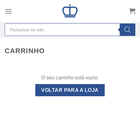
Skip
to
content
Products
search
CARRINHO
O seu carrinho está vazio.
VOLTAR PARA A LOJA