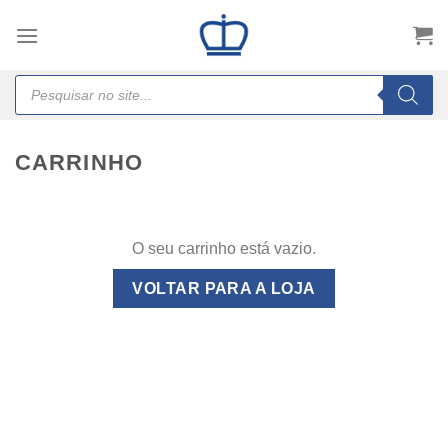
Skip
to
content
Products
search
CARRINHO
O seu carrinho está vazio.
VOLTAR PARA A LOJA