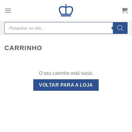
Skip
to
content
Products
search
CARRINHO
O seu carrinho está vazio.
VOLTAR PARA A LOJA