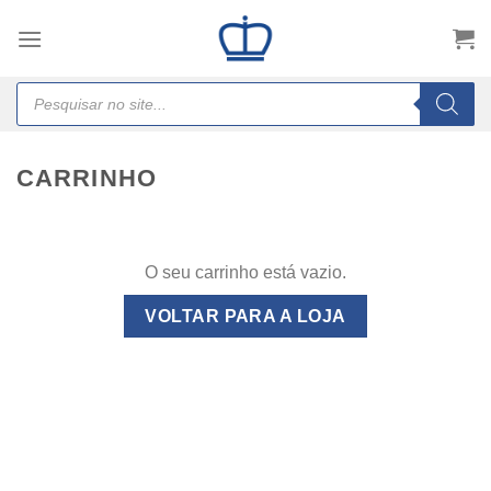
Skip
to
content
Products
search
CARRINHO
O seu carrinho está vazio.
VOLTAR PARA A LOJA