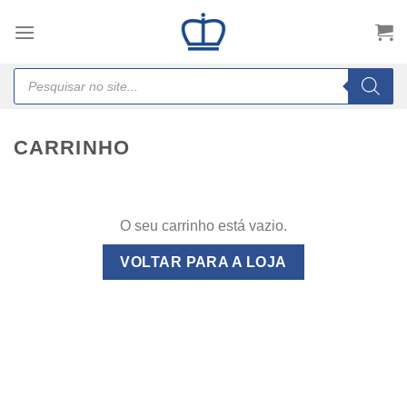
Skip
to
content
Products
search
CARRINHO
O seu carrinho está vazio.
VOLTAR PARA A LOJA