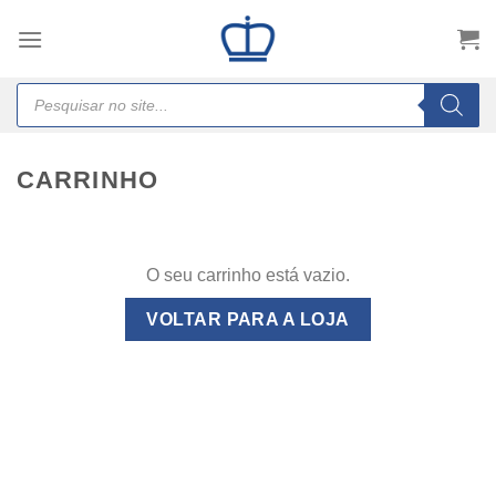
Skip
to
content
Products
search
CARRINHO
O seu carrinho está vazio.
VOLTAR PARA A LOJA