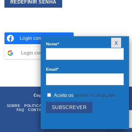
REDEFINIR SENHA
Login com
Facebook
Nome*
Login com o
Google
Email*
Aceito os
termos e condições
Copyright 2026 ©
Rei dos Livros
SOBRE
POLITICA DE PRIVACIDADE
TERMOS & CONDIÇÕES
FAQ
CONTATOS
LIVRO DE RECLAMAÇÕES ONLINE