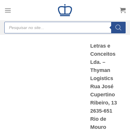
Skip
to
content
Products
search
Letras e
Conceitos
Lda. –
Thyman
Logistics
Rua José
Cupertino
Ribeiro, 13
2635-651
Rio de
Mouro