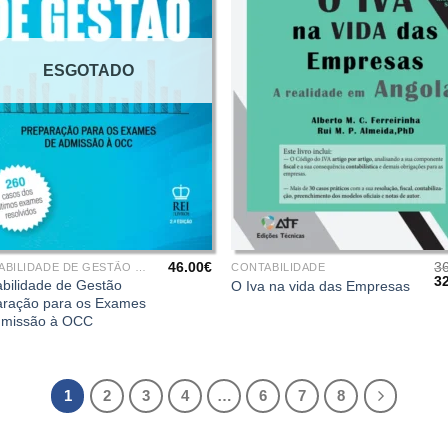
ESGOTADO
+
46.00
€
3
CONTABILIDADE DE GESTÃO E ANALÍTICA
CONTABILIDADE
O
3
bilidade de Gestão
O Iva na vida das Empresas
pr
aração para os Exames
or
dmissão à OCC
er
36
1
2
3
4
…
6
7
8