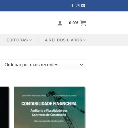
0.00
€
EDITORAS
A REI DOS LIVROS