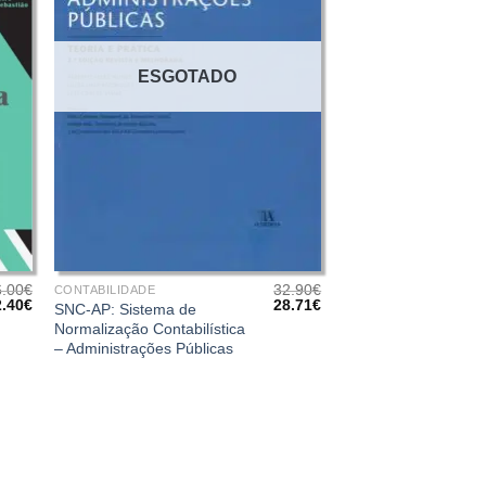
ESGOTADO
+
6.00
€
32.90
€
CONTABILIDADE
O
O
O
2.40
€
28.71
€
SNC-AP: Sistema de
eço
preço
preço
preço
Normalização Contabilística
iginal
atual
original
atual
– Administrações Públicas
a:
é:
era:
é:
.00€.
32.40€.
32.90€.
28.71€.