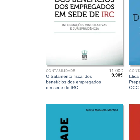
+
+
11.00
€
CONTABILIDADE
CONT
O
O
9.90
€
O tratamento fiscal dos
Ética
preço
preço
benefícios dos empregados
Prep
original
atual
em sede de IRC
OCC
era:
é:
11.00€.
9.90€.