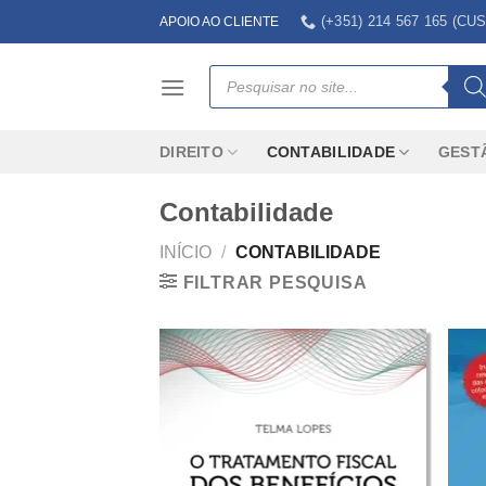
Skip
(+351) 214 567 165 (
APOIO AO CLIENTE
to
content
Products
search
DIREITO
CONTABILIDADE
GEST
Contabilidade
INÍCIO
/
CONTABILIDADE
FILTRAR PESQUISA