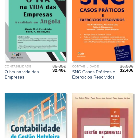
36.00
€
36.00
€
CONTABILIDADE
CONTABILIDADE
O
O
O
O
32.40
€
32.40
€
O Iva na vida das
SNC Casos Práticos e
preço
preço
preço
pr
Empresas
Exercícios Resolvidos
original
atual
original
at
era:
é:
era:
é:
36.00€.
32.40€.
36.00€.
32