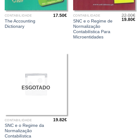
17.50
€
22.00
€
CONTABILIDADE
CONTABILIDADE
O
O
19.80
€
The Accounting
SNC e o Regime de
preço
pr
Dictionary
Normalização
original
at
era:
é:
Contabilística Para
22.00€.
19
Microentidades
ESGOTADO
19.82
€
CONTABILIDADE
SNC e o Regime da
Normalização
Contabilística