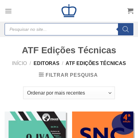
Skip
to
content
Products
search
ATF Edições Técnicas
INÍCIO
/
EDITORAS
/
ATF EDIÇÕES TÉCNICAS
FILTRAR PESQUISA