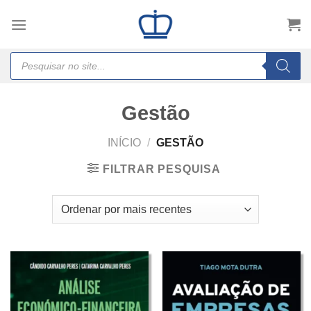
Skip
to
content
Products
search
Gestão
INÍCIO
/
GESTÃO
FILTRAR PESQUISA