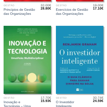
32.00
€
19.00
€
GESTÃO
GESTÃO
O
O
O
O
28.80
€
17.10
€
Princípios de Gestão
Exercícios de Gestão
preço
preço
preço
pr
das Organizações
das Organizações
original
atual
original
at
era:
é:
era:
é:
32.00€.
28.80€.
19.00€.
17
17.70
€
30.74
€
GESTÃO
GESTÃO
O
O
O
O
15.93
€
24.59
€
Inovação e
O Investidor
preço
preço
preço
pr
Tecnologia – Uma
Inteligente
original
atual
original
at