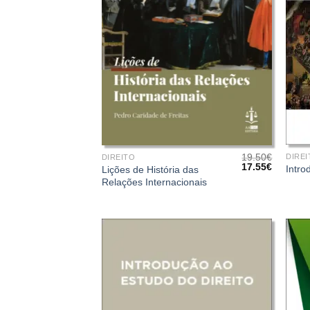
+
+
19.50
€
DIREI
DIREITO
O
O
17.55
€
Intro
Lições de História das
preço
preço
Relações Internacionais
original
atual
era:
é:
19.50€.
17.55€.