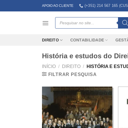
Skip
(+351) 214 567 165 (
APOIO AO CLIENTE
to
content
Products
search
DIREITO
CONTABILIDADE
GEST
História e estudos do Dire
INÍCIO
/
DIREITO
/
HISTÓRIA E ESTU
FILTRAR PESQUISA