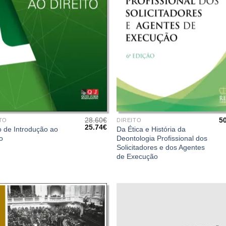
+
28.60
€
5
TO
DIREITO
O
O
25.74
€
 de Introdução ao
Da Ética e História da
preço
preço
to
Deontologia Profissional dos
original
atual
Solicitadores e dos Agentes
era:
é:
28.60€.
25.74€.
de Execução