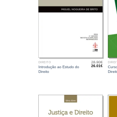
+
+
28.90
€
DIREITO
DIREI
O
O
26.01
€
Introdução ao Estudo do
Curso
preço
preço
Direito
Direi
original
atual
era:
é:
28.90€.
26.01€.