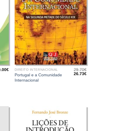
+
0.00
€
29.70
€
DIREITO INTERNACIONAL
O
O
26.73
€
Portugal e a Comunidade
preço
preço
Internacional
original
atual
era:
é:
29.70€.
26.73€.