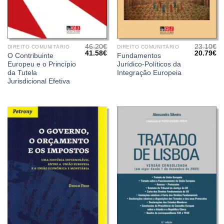
46.20
€
23.10
€
DIREITO COMUNITÁRIO
DIREITO COMUNITÁRIO
O
O
O
O
41.58
€
20.79
€
O Contribuinte
Fundamentos
preço
preço
preço
pr
Europeu e o Princípio
Jurídico-Políticos da
original
atual
original
at
era:
é:
era:
é:
da Tutela
Integração Europeia
46.20€.
41.58€.
23.10€.
20
Jurisdicional Efetiva