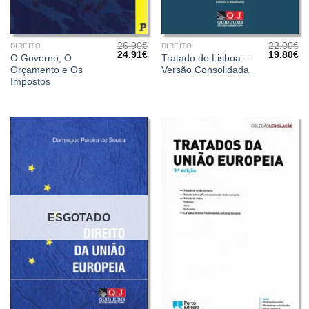
26.90
€
22.00
€
DIREITO
DIREITO
O
O
O
O
24.91
€
19.80
€
O Governo, O
Tratado de Lisboa –
preço
preço
preço
pr
Orçamento e Os
Versão Consolidada
original
atual
original
at
era:
é:
era:
é:
Impostos
26.90€.
24.91€.
22.00€.
19
ESGOTADO