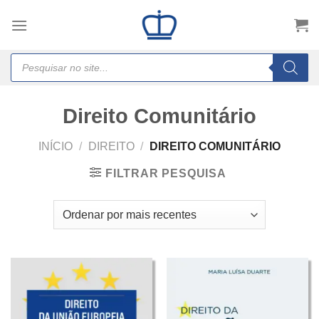
Skip
to
content
Products
search
Direito Comunitário
INÍCIO
/
DIREITO
/
DIREITO COMUNITÁRIO
FILTRAR PESQUISA