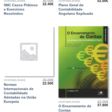
36.00
€
52.00
€
CONTABILIDADE
CONTABILIDADE
O
O
32.40
€
SNC Casos Práticos
Plano Geral de
preço
preço
e Exercícios
Contabilidade
original
atual
era:
é:
Resolvidos
Angolano Explicado
36.00€.
32.40€.
25.00
€
CONTABILIDADE
O
O
22.50
€
Normas
preço
preço
Internacionais de
original
atual
era:
é:
Contabilidade
25.00€.
22.50€.
Adotadas na União
Europeia
42.00
€
CONTABILIDADE
O
O
37.80
€
O Encerramento de
preço
pr
Contas
original
at