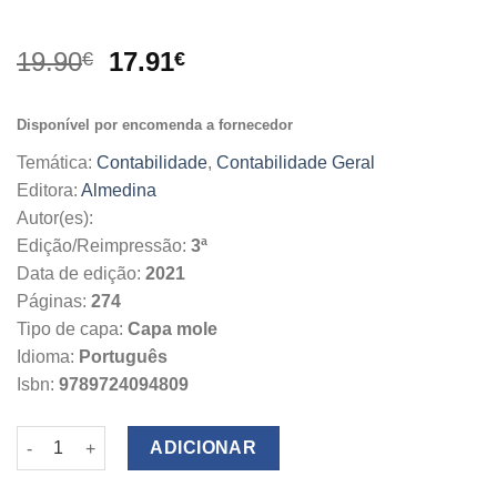
O
O
19.90
17.91
€
€
preço
preço
original
atual
Disponível por encomenda a fornecedor
era:
é:
19.90€.
17.91€.
Temática:
Contabilidade
,
Contabilidade Geral
Editora:
Almedina
Autor(es):
Edição/Reimpressão:
3ª
Data de edição:
2021
Páginas:
274
Tipo de capa:
Capa mole
Idioma:
Português
Isbn:
9789724094809
Quantidade de Contabilidade Financeira Exercícios Resolvidos
ADICIONAR