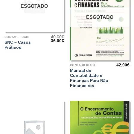
ESGOTADO
ESGOTADO
40.00
€
CONTABILIDADE
O
O
36.00
€
SNC – Casos
preço
preço
Práticos
original
atual
era:
é:
40.00€.
36.00€.
42.90
€
CONTABILIDADE
Manual de
Contabilidade e
Finanças Para Não
Financeiros