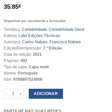
35.85
€
Disponível por encomenda a fornecedor
Temática:
Contabilidade
,
Contabilidade Geral
Editora:
Lidel Edições Técnicas
Autor(es):
Carlos Nabais
,
Francisco Nabais
Edição/Reimpressão:
7.ª Edição
Data de edição:
2021
Páginas:
492
Tipo de capa:
Capa mole
Idioma:
Português
Isbn:
9789897524806
Quantidade de Prática Contabilística
ADICIONAR
PARTILHE NAS SUAS REDES