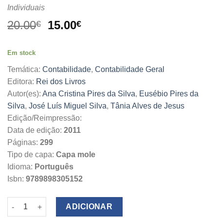
Individuais
O
O
20.00
15.00
€
€
preço
preço
original
atual
Em stock
era:
é:
20.00€.
15.00€.
Temática:
Contabilidade
,
Contabilidade Geral
Editora:
Rei dos Livros
Autor(es):
Ana Cristina Pires da Silva
,
Eusébio Pires da
Silva
,
José Luís Miguel Silva
,
Tânia Alves de Jesus
Edição/Reimpressão:
Data de edição:
2011
Páginas:
299
Tipo de capa:
Capa mole
Idioma:
Português
Isbn:
9789898305152
Quantidade de SNC Contabilidade Financeira
ADICIONAR