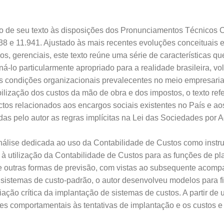
ão de seu texto às disposições dos Pronunciamentos Técnicos 
38 e 11.941. Ajustado às mais recentes evoluções conceituais e
os, gerenciais, este texto reúne uma série de características q
rná-lo particularmente apropriado para a realidade brasileira, v
 as condições organizacionais prevalecentes no meio empresarial.
bilização dos custos da mão de obra e dos impostos, o texto ref
ctos relacionados aos encargos sociais existentes no País e aos 
as pelo autor as regras implícitas na Lei das Sociedades por 
nálise dedicada ao uso da Contabilidade de Custos como instru
o à utilização da Contabilidade de Custos para as funções de p
e outras formas de previsão, com vistas ao subsequente acomp
 sistemas de custo-padrão, o autor desenvolveu modelos para fi
iação crítica da implantação de sistemas de custos. A partir de
ões comportamentais às tentativas de implantação e os custos e