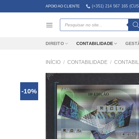
Skip
(+351) 214 567 165 (
APOIO AO CLIENTE
to
content
Products
search
DIREITO
CONTABILIDADE
GEST
INÍCIO
/
CONTABILIDADE
/
CONTABIL
-10%