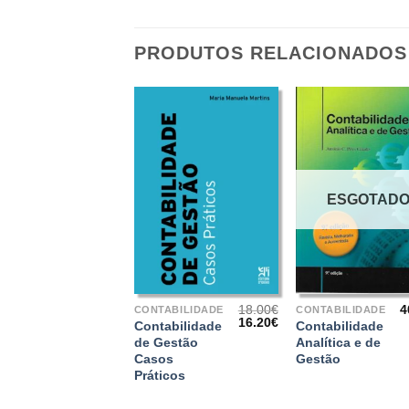
PRODUTOS RELACIONADOS
ESGOTAD
+
+
18.00
€
4
CONTABILIDADE
CONTABILIDADE
O
O
16.20
€
Contabilidade
Contabilidade
preço
preço
de Gestão
Analítica e de
original
atual
Casos
Gestão
era:
é:
18.00€.
16.20€.
Práticos