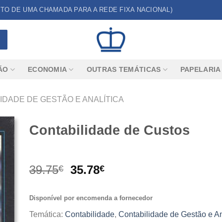
CUSTO DE UMA CHAMADA PARA A REDE FIXA NACIONAL)
ÃO
ECONOMIA
OUTRAS TEMÁTICAS
PAPELARIA
IDADE DE GESTÃO E ANALÍTICA
Contabilidade de Custos
O
O
39.75
35.78
€
€
preço
preço
original
atual
Disponível por encomenda a fornecedor
era:
é:
39.75€.
35.78€.
Temática:
Contabilidade
,
Contabilidade de Gestão e An