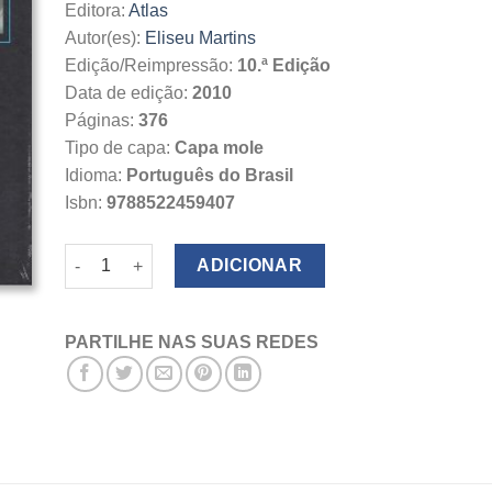
Editora:
Atlas
Autor(es):
Eliseu Martins
Edição/Reimpressão:
10.ª Edição
Data de edição:
2010
Páginas:
376
Tipo de capa:
Capa mole
Idioma:
Português do Brasil
Isbn:
9788522459407
Quantidade de Contabilidade de Custos
ADICIONAR
PARTILHE NAS SUAS REDES