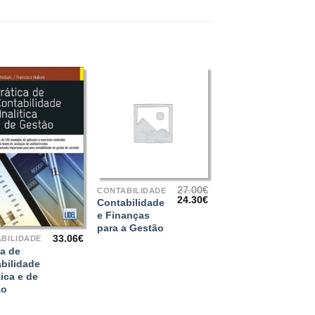
+
27.00
€
CONTABILIDADE
O
O
24.30
€
Contabilidade
preço
preço
e Finanças
original
atual
para a Gestão
era:
é:
33.06
€
27.00€.
24.30€.
BILIDADE
ca de
bilidade
tica e de
ão