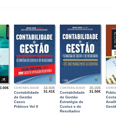
O
+
+
+
0.00
€
34.90
€
35.00
€
CONTABILIDADE
CONTABILIDADE
CONTA
O
O
O
O
31.41
€
31.50
€
Contabilidade
Contabilidade
Práti
preço
preço
preço
preço
de Gestão
de Gestão
Conta
original
atual
original
atual
Casos
Estratégia de
Analí
era:
é:
era:
é:
34.90€.
31.41€.
35.00€.
31.50€.
Práticos Vol II
Custos e de
Gest
Resultados