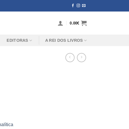
0.00
€
EDITORAS
A REI DOS LIVROS
alítica