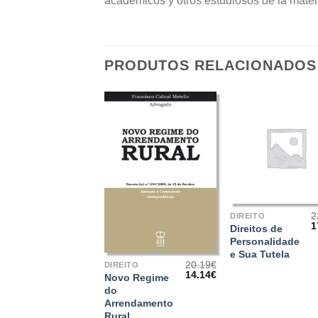
académicos y otros estudiosos de la mater
PRODUTOS RELACIONADOS
+
2
DIREITO
1
Direitos de
p
+
Personalidade
o
e Sua Tutela
e
2
20.19
€
DIREITO
O
O
14.14
€
Novo Regime
preço
preço
do
original
atual
Arrendamento
era:
é:
20.19€.
14.14€.
Rural