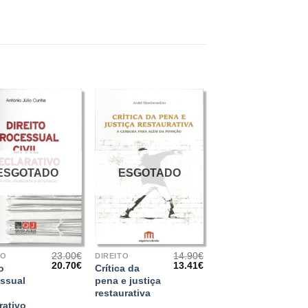
ESGOTADO
ESGOTADO
+
23.00
€
14.90
€
TO
DIREITO
O
O
O
O
20.70
€
13.41
€
o
Crítica da
preço
preço
preço
preço
ssual
pena e justiça
original
atual
original
atual
restaurativa
era:
é:
era:
é:
23.00€.
20.70€.
14.90€.
13.41€.
rativo