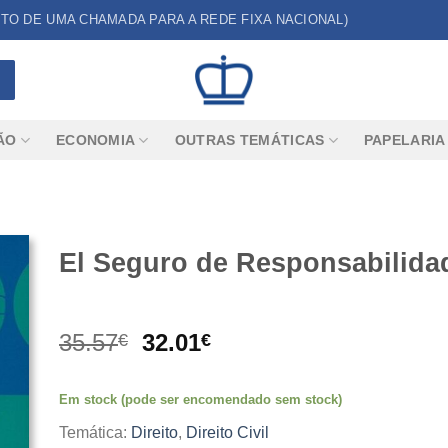
CUSTO DE UMA CHAMADA PARA A REDE FIXA NACIONAL)
ÃO
ECONOMIA
OUTRAS TEMÁTICAS
PAPELARIA
El Seguro de Responsabilidad
O
O
35.57
32.01
€
€
preço
preço
original
atual
Em stock (pode ser encomendado sem stock)
era:
é:
35.57€.
32.01€.
Temática:
Direito
,
Direito Civil