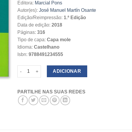
Editora:
Marcial Pons
Autor(es):
José Manuel Martín Osante
Edição/Reimpressão:
1.ª Edição
Data de edição:
2018
Páginas:
316
Tipo de capa:
Capa mole
Idioma:
Castelhano
Isbn:
9788491234555
Quantidade de El Seguro de Responsabilidad Civil Empre
ADICIONAR
PARTILHE NAS SUAS REDES