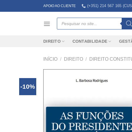
Skip
(+351) 214 567 165 (
APOIO AO CLIENTE
to
content
Products
search
DIREITO
CONTABILIDADE
GEST
INÍCIO
/
DIREITO
/
DIREITO CONSTIT
-10%