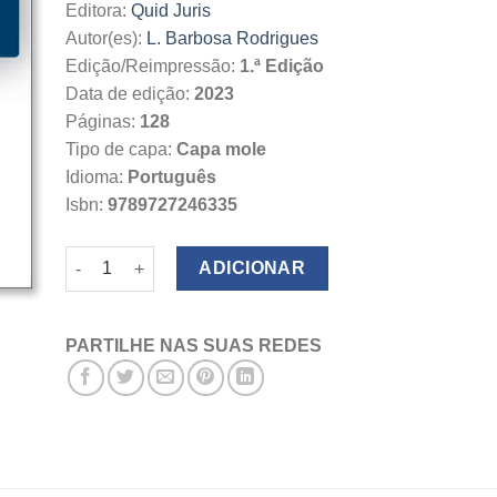
Editora:
Quid Juris
Autor(es):
L. Barbosa Rodrigues
Edição/Reimpressão:
1.ª Edição
Data de edição:
2023
Páginas:
128
Tipo de capa:
Capa mole
Idioma:
Português
Isbn:
9789727246335
Quantidade de As Funções do Presidente da República
ADICIONAR
PARTILHE NAS SUAS REDES