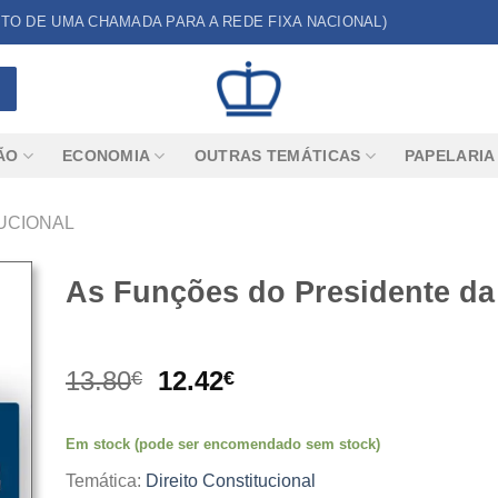
CUSTO DE UMA CHAMADA PARA A REDE FIXA NACIONAL)
ÃO
ECONOMIA
OUTRAS TEMÁTICAS
PAPELARIA
UCIONAL
As Funções do Presidente da
O
O
13.80
12.42
€
€
preço
preço
original
atual
Em stock (pode ser encomendado sem stock)
era:
é:
13.80€.
12.42€.
Temática:
Direito Constitucional