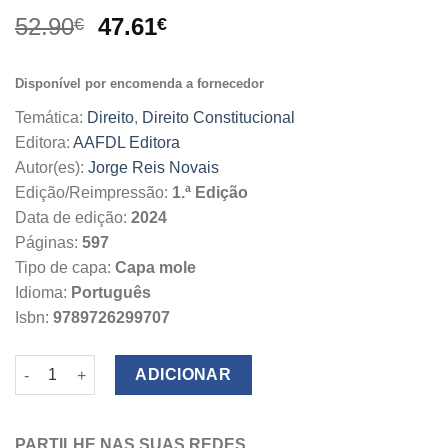
O
O
52.90
47.61
€
€
preço
preço
original
atual
Disponível por encomenda a fornecedor
era:
é:
52.90€.
47.61€.
Temática:
Direito
,
Direito Constitucional
Editora:
AAFDL Editora
Autor(es):
Jorge Reis Novais
Edição/Reimpressão:
1.ª Edição
Data de edição:
2024
Páginas:
597
Tipo de capa:
Capa mole
Idioma:
Português
Isbn:
9789726299707
Quantidade de Manual de Direitos Fundamentais
ADICIONAR
PARTILHE NAS SUAS REDES