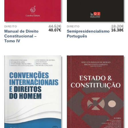
44.52
€
18.20
€
DIREITO
DIREITO
O
O
O
O
40.07
€
16.38
€
Manual de Direito
Semipresidencialismo
preço
preço
preço
pr
Constitucional –
Português
original
atual
original
at
era:
é:
era:
é:
Tomo IV
44.52€.
40.07€.
18.20€.
16