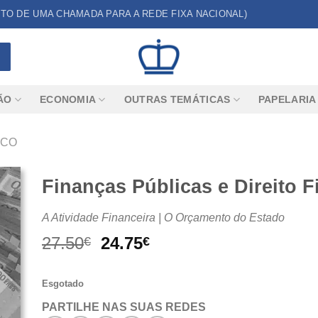
CUSTO DE UMA CHAMADA PARA A REDE FIXA NACIONAL)
ÃO
ECONOMIA
OUTRAS TEMÁTICAS
PAPELARIA
ICO
Finanças Públicas e Direito F
A Atividade Financeira | O Orçamento do Estado
O
O
27.50
24.75
€
€
preço
preço
original
atual
Esgotado
era:
é:
27.50€.
24.75€.
PARTILHE NAS SUAS REDES