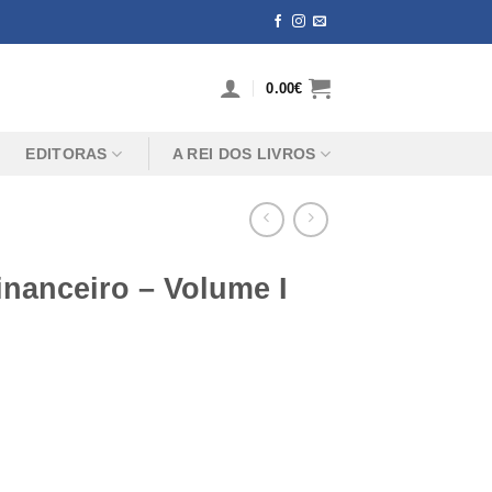
0.00
€
EDITORAS
A REI DOS LIVROS
inanceiro – Volume I