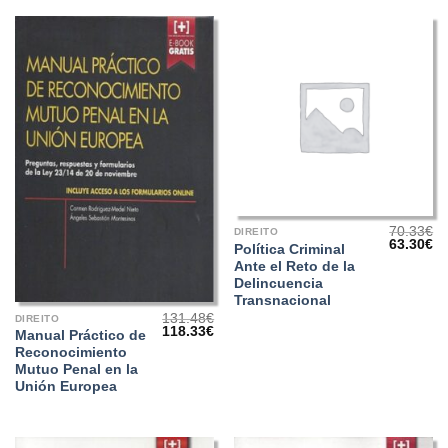
70.33
€
DIREITO
O
O
63.30
€
Política Criminal
preço
pr
Ante el Reto de la
original
at
era:
é:
Delincuencia
70.33€.
63
Transnacional
131.48
€
DIREITO
O
O
118.33
€
Manual Práctico de
preço
preço
Reconocimiento
original
atual
era:
é:
Mutuo Penal en la
131.48€.
118.33€.
Unión Europea