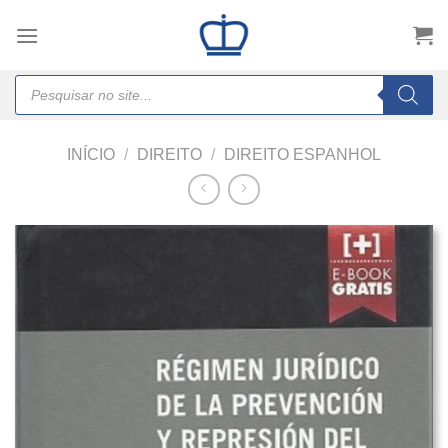
Skip
to
content
Products
search
INÍCIO
/
DIREITO
/
DIREITO ESPANHOL