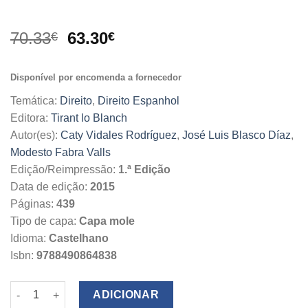
O
O
70.33
63.30
€
€
preço
preço
original
atual
Disponível por encomenda a fornecedor
era:
é:
70.33€.
63.30€.
Temática:
Direito
,
Direito Espanhol
Editora:
Tirant lo Blanch
Autor(es):
Caty Vidales Rodríguez
,
José Luis Blasco Díaz
,
Modesto Fabra Valls
Edição/Reimpressão:
1.ª Edição
Data de edição:
2015
Páginas:
439
Tipo de capa:
Capa mole
Idioma:
Castelhano
Isbn:
9788490864838
Quantidade de Régimen Jurídico de la Prevención y Represión 
ADICIONAR