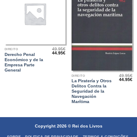
49.95
€
DIREITO
O
O
44.95
€
Derecho Penal
preço
preço
Económico y de la
original
atual
era:
é:
Empresa Parte
49.95€.
44.95€.
General
49.95
€
DIREITO
O
O
44.95
€
La Piratería y Otros
preço
pr
Delitos Contra la
original
at
era:
é:
Seguridad de la
49.95€.
44
Navegación
Marítima
Copyright 2026 ©
Rei dos Livros