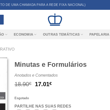
CUSTO DE UMA CHAMADA PARA A REDE FIXA NACIONAL)
ÃO
ECONOMIA
OUTRAS TEMÁTICAS
PAPELARIA
TRATIVO
Minutas e Formulários
Anotados e Comentados
O
O
18.90
17.01
€
€
preço
preço
original
atual
Esgotado
era:
é:
18.90€.
17.01€.
PARTILHE NAS SUAS REDES