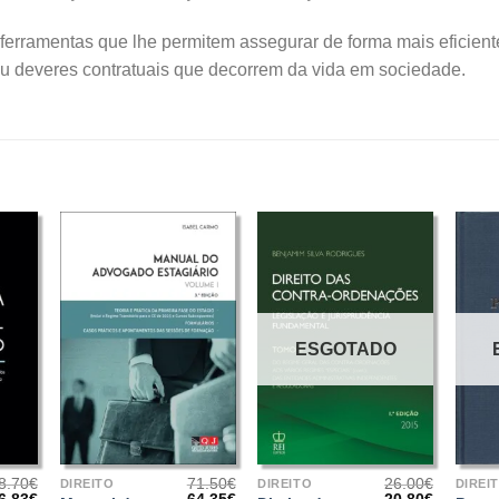
ferramentas que lhe permitem assegurar de forma mais eficiente
 deveres contratuais que decorrem da vida em sociedade.
ESGOTADO
+
+
+
8.70
€
71.50
€
26.00
€
DIREITO
DIREITO
DIREI
O
O
O
O
O
O
6.83
€
64.35
€
20.80
€