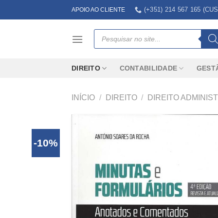
Skip
(+351) 214 567 165 (
APOIO AO CLIENTE
to
content
Products
search
DIREITO
CONTABILIDADE
GEST
INÍCIO
/
DIREITO
/
DIREITO ADMINIS
-10%