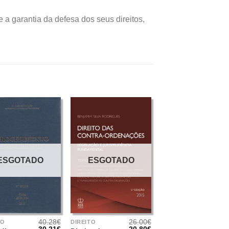
 a garantia da defesa dos seus direitos,
ESGOTADO
ESGOTADO
+
40.28
€
26.00
€
TO
DIREITO
O
O
O
O
30.21
€
20.80
€