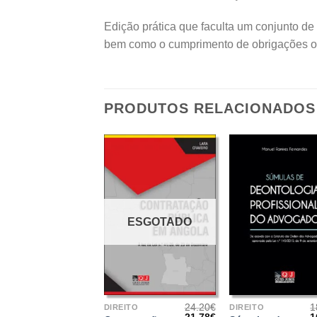
Edição prática que faculta um conjunto de 
bem como o cumprimento de obrigações ou
PRODUTOS RELACIONADOS
ESGOTADO
+
+
24.20
€
1
DIREITO
DIREITO
O
O
21.78
€
1