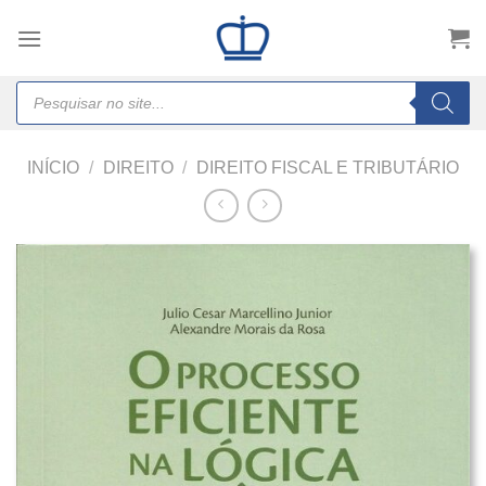
Skip
to
content
Products
search
INÍCIO
/
DIREITO
/
DIREITO FISCAL E TRIBUTÁRIO