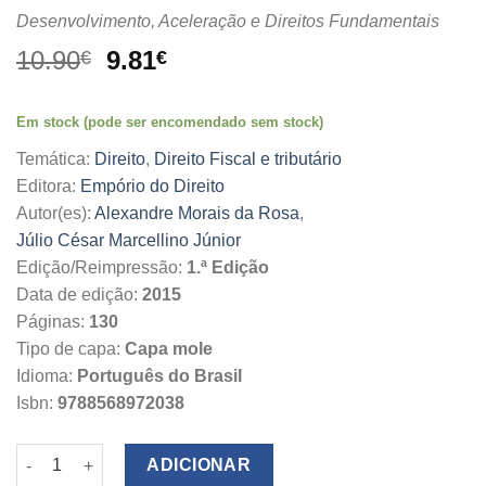
Desenvolvimento, Aceleração e Direitos Fundamentais
O
O
10.90
9.81
€
€
preço
preço
original
atual
Em stock (pode ser encomendado sem stock)
era:
é:
10.90€.
9.81€.
Temática:
Direito
,
Direito Fiscal e tributário
Editora:
Empório do Direito
Autor(es):
Alexandre Morais da Rosa
,
Júlio César Marcellino Júnior
Edição/Reimpressão:
1.ª Edição
Data de edição:
2015
Páginas:
130
Tipo de capa:
Capa mole
Idioma:
Português do Brasil
Isbn:
9788568972038
Quantidade de O Processo Eficiente na Lógica Econômica:
ADICIONAR