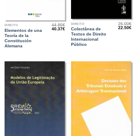
25.00
€
DIREITO
44.85
€
DIREITO
O
O
22.50
€
O
O
Colectânea de
40.37
€
Elementos de una
preço
pr
preço
preço
Textos de Direito
original
at
Teoría de la
original
atual
era:
é:
Internacional
era:
é:
Constitución
25.00€.
22
Público
44.85€.
40.37€.
Alemana