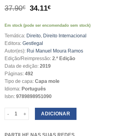
O
O
37.90
34.11
€
€
preço
preço
original
atual
Em stock (pode ser encomendado sem stock)
era:
é:
37.90€.
34.11€.
Temática:
Direito
,
Direito Internacional
Editora:
Gestlegal
Autor(es):
Rui Manuel Moura Ramos
Edição/Reimpressão:
2.ª Edição
Data de edição:
2019
Páginas:
492
Tipo de capa:
Capa mole
Idioma:
Português
Isbn:
9789898951090
Quantidade de Estudos de Direito da União Europeia
ADICIONAR
PARTILHE NAS SUAS REDES