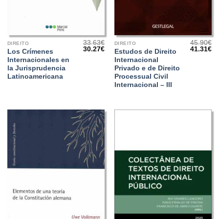
33.63
€
45.90
€
DIREITO
DIREITO
O
O
O
O
30.27
€
41.31
€
Los Crímenes
Estudos de Direito
preço
preço
preço
pr
Internacionales en
Internacional
original
atual
original
at
era:
é:
era:
é:
la Jurisprudencia
Privado e de Direito
33.63€.
30.27€.
45.90€.
41
Latinoamericana
Processual Civil
Internacional – III