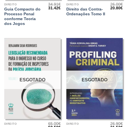
34.91
€
26.00
€
DIREITO
DIREITO
O
O
O
O
31.42
€
20.80
€
Guia Compacto do
Direito das Contra-
preço
preço
preço
pr
Processo Penal
Ordenações Tomo II
original
atual
original
at
era:
é:
era:
é:
conforme Teoria
34.91€.
31.42€.
26.00€.
20
dos Jogos
ESGOTADO
ESGOTADO
65.00
€
26.90
€
DIREITO
DIREITO