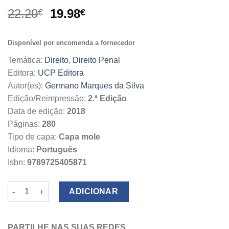
O
O
22.20
19.98
€
€
preço
preço
original
atual
Disponível por encomenda a fornecedor
era:
é:
22.20€.
19.98€.
Temática:
Direito
,
Direito Penal
Editora:
UCP Editora
Autor(es):
Germano Marques da Silva
Edição/Reimpressão:
2.ª Edição
Data de edição:
2018
Páginas:
280
Tipo de capa:
Capa mole
Idioma:
Português
Isbn:
9789725405871
Quantidade de Direito Penal Tributário
ADICIONAR
PARTILHE NAS SUAS REDES