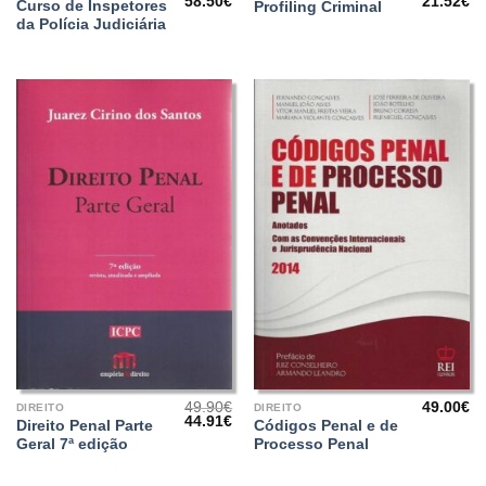
O
O
O
O
58.50
€
21.52
€
Curso de Inspetores
Profiling Criminal
preço
preço
preço
pr
da Polícia Judiciária
original
atual
original
at
era:
é:
era:
é:
65.00€.
58.50€.
26.90€.
21
49.90
€
49.00
€
DIREITO
DIREITO
O
O
44.91
€
Direito Penal Parte
Códigos Penal e de
preço
preço
Geral 7ª edição
Processo Penal
original
atual
era:
é:
49.90€.
44.91€.