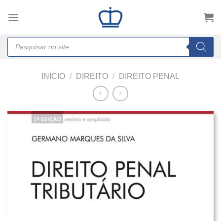
Skip
to
content
Products
search
INÍCIO
/
DIREITO
/
DIREITO PENAL