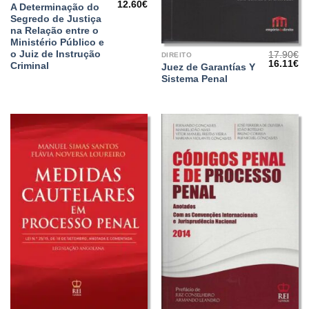
O
O
12.60
€
A Determinação do
preço
preço
Segredo de Justiça
original
atual
era:
é:
na Relação entre o
18.00€.
12.60€.
Ministério Público e
o Juiz de Instrução
17.90
€
DIREITO
O
O
16.11
€
Criminal
Juez de Garantías Y
preço
pr
Sistema Penal
original
at
era:
é:
17.90€.
16