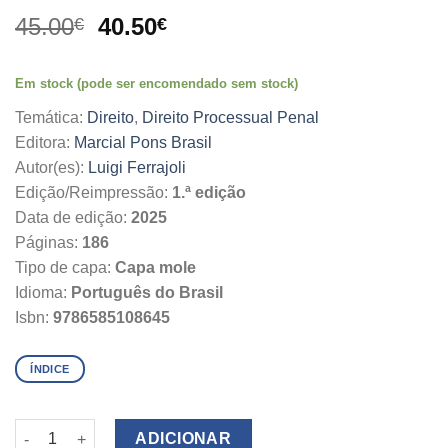
O
O
45.00
40.50
€
€
preço
preço
original
atual
Em stock (pode ser encomendado sem stock)
era:
é:
45.00€.
40.50€.
Temática:
Direito
,
Direito Processual Penal
Editora:
Marcial Pons Brasil
Autor(es):
Luigi Ferrajoli
Edição/Reimpressão:
1.ª edição
Data de edição:
2025
Páginas:
186
Tipo de capa:
Capa mole
Idioma:
Português do Brasil
Isbn:
9786585108645
ÍNDICE
Quantidade de Escritos Sobre a Prova
ADICIONAR