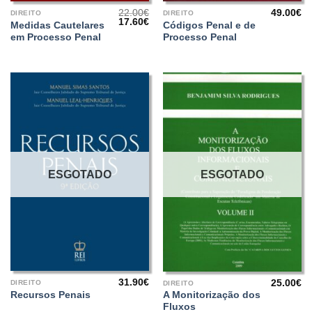
22.00
€
49.00
€
DIREITO
DIREITO
O
O
17.60
€
Medidas Cautelares
Códigos Penal e de
preço
preço
em Processo Penal
Processo Penal
original
atual
era:
é:
22.00€.
17.60€.
ESGOTADO
ESGOTADO
31.90
€
25.00
€
DIREITO
DIREITO
Recursos Penais
A Monitorização dos
Fluxos