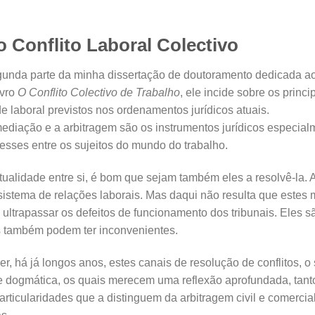
Conflito Laboral Colectivo
egunda parte da minha dissertação de doutoramento dedicada ao e
ivro
O Conflito Colectivo de Trabalho
, ele incide sobre os princ
e laboral previstos nos ordenamentos jurídicos atuais.
mediação e a arbitragem são os instrumentos jurídicos especialm
esses entre os sujeitos do mundo do trabalho.
tualidade entre si, é bom que sejam também eles a resolvê-la. A 
sistema de relações laborais. Mas daqui não resulta que estes m
ultrapassar os defeitos de funcionamento dos tribunais. Eles 
s também podem ter inconvenientes.
er, há já longos anos, estes canais de resolução de conflitos, 
dogmática, os quais merecem uma reflexão aprofundada, tanto 
particularidades que a distinguem da arbitragem civil e comercial