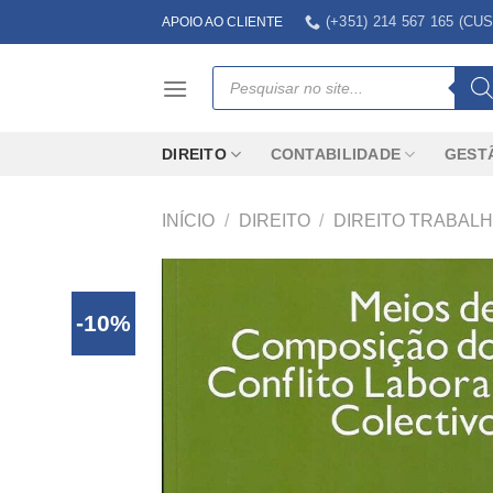
Skip
(+351) 214 567 165 (
APOIO AO CLIENTE
to
content
Products
search
DIREITO
CONTABILIDADE
GEST
INÍCIO
/
DIREITO
/
DIREITO TRABAL
-10%