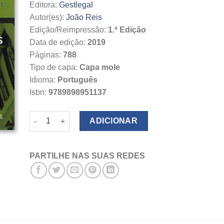
Editora:
Gestlegal
Autor(es):
João Reis
Edição/Reimpressão:
1.ª Edição
Data de edição:
2019
Páginas:
788
Tipo de capa:
Capa mole
Idioma:
Português
Isbn:
9789898951137
Quantidade de Meios de Composição do Conflito Laboral
ADICIONAR
PARTILHE NAS SUAS REDES