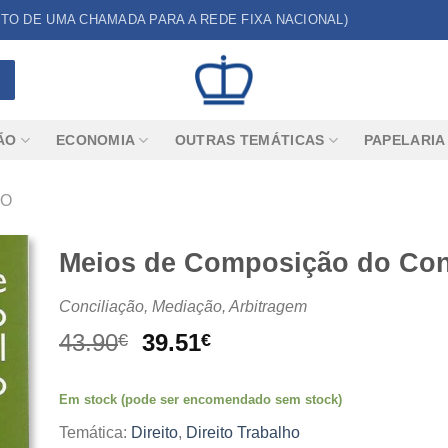
CUSTO DE UMA CHAMADA PARA A REDE FIXA NACIONAL)
ÃO
ECONOMIA
OUTRAS TEMÁTICAS
PAPELARIA
HO
Meios de Composição do Conf
Conciliação, Mediação, Arbitragem
O
O
43.90
39.51
€
€
preço
preço
original
atual
Em stock (pode ser encomendado sem stock)
era:
é:
43.90€.
39.51€.
Temática:
Direito
,
Direito Trabalho