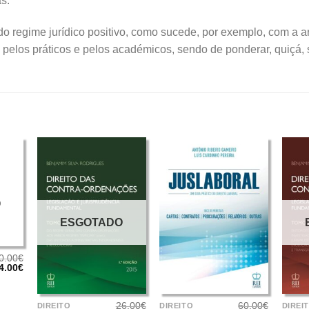
s.
o regime jurídico positivo, como sucede, por exemplo, com a a
 pelos práticos e pelos académicos, sendo de ponderar, quiçá, 
O
ESGOTADO
0.00
€
O
O
4.00
€
reço
preço
+
+
+
riginal
atual
ra:
é:
26.00
€
60.00
€
0.00€.
24.00€.
DIREITO
DIREITO
DIREI