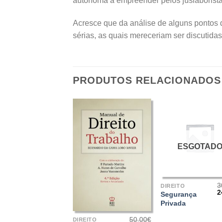
autónoma a empreender pelos juslaborista
Acresce que da análise de alguns pontos d
sérias, as quais mereceriam ser discutidas
PRODUTOS RELACIONADOS
ESGOTAD
+
3
DIREITO
2
Segurança
p
+
Privada
o
e
50.00
€
3
DIREITO