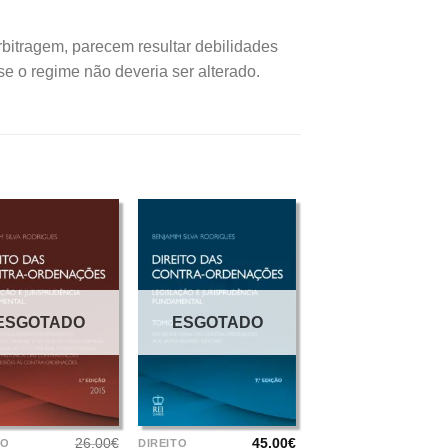
rbitragem, parecem resultar debilidades
se o regime não deveria ser alterado.
ESGOTADO
ESGOTADO
+
26.00
€
45.00
€
TO
DIREITO