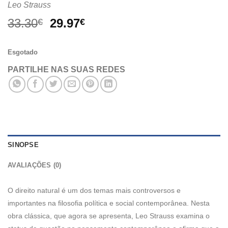
Leo Strauss
O
O
33.30
29.97
€
€
preço
preço
original
atual
Esgotado
era:
é:
33.30€.
29.97€.
PARTILHE NAS SUAS REDES
SINOPSE
AVALIAÇÕES (0)
O direito natural é um dos temas mais controversos e
importantes na filosofia política e social contemporânea. Nesta
obra clássica, que agora se apresenta, Leo Strauss examina o