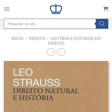
Skip
to
content
Products
search
INÍCIO
/
DIREITO
/
HISTÓRIA E ESTUDOS DO
DIREITO