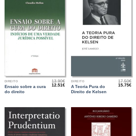
13.90
€
17.50
€
DIREITO
DIREITO
O
O
O
O
12.51
€
15.75
€
Ensaio sobre a cura
A Teoria Pura do
preço
preço
preço
pr
do direito
Direito de Kelsen
original
atual
original
at
era:
é:
era:
é:
13.90€.
12.51€.
17.50€.
15