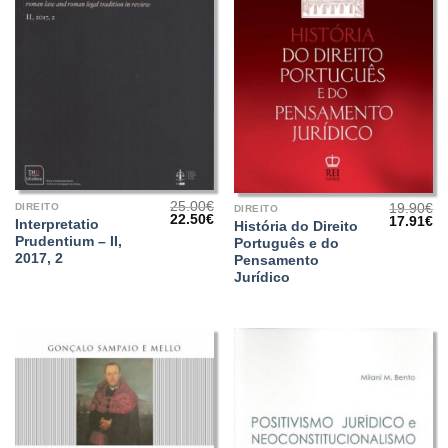
25.00
€
DIREITO
19.90
€
DIREITO
O
O
22.50
€
O
O
17.91
€
Interpretatio
História do Direito
preço
preço
preço
pr
Prudentium – II,
Português e do
original
atual
original
at
era:
é:
2017, 2
era:
é:
Pensamento
25.00€.
22.50€.
19.90€.
17
Jurídico