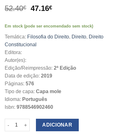
O
O
52.40
47.16
€
€
preço
preço
original
atual
Em stock (pode ser encomendado sem stock)
era:
é:
52.40€.
47.16€.
Temática:
Filosofia do Direito
,
Direito
,
Direito
Constitucional
Editora:
Autor(es):
Edição/Reimpressão:
2ª Edição
Data de edição:
2019
Páginas:
576
Tipo de capa:
Capa mole
Idioma:
Português
Isbn:
9788546902460
Quantidade de O Direito da Liberdade
ADICIONAR