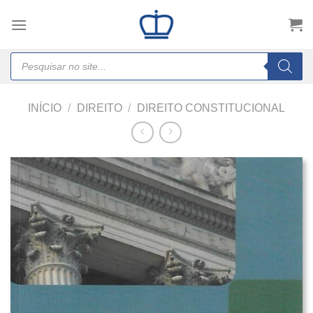
Skip
to
content
Products
search
INÍCIO
/
DIREITO
/
DIREITO CONSTITUCIONAL