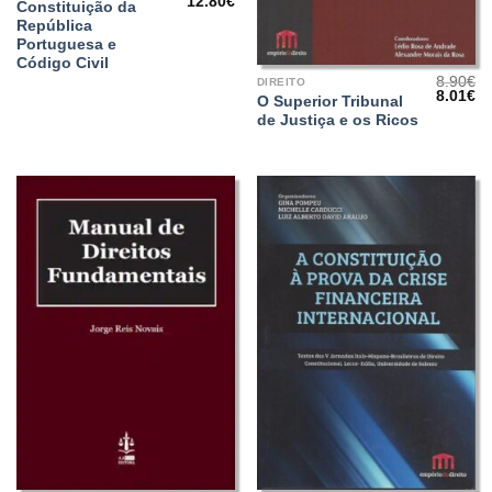
O
O
12.80
€
Constituição da
preço
preço
República
original
atual
era:
é:
Portuguesa e
16.00€.
12.80€.
Código Civil
8.90
€
DIREITO
O
O
8.01
€
O Superior Tribunal
preço
pr
de Justiça e os Ricos
origina
at
era:
é:
8.90€.
8.