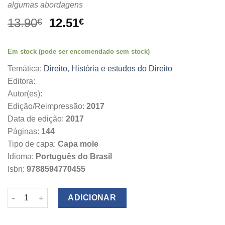
algumas abordagens
O
O
13.90
12.51
€
€
preço
preço
original
atual
Em stock (pode ser encomendado sem stock)
era:
é:
13.90€.
12.51€.
Temática:
Direito
,
História e estudos do Direito
Editora:
Autor(es):
Edição/Reimpressão:
2017
Data de edição:
2017
Páginas:
144
Tipo de capa:
Capa mole
Idioma:
Português do Brasil
Isbn:
9788594770455
Quantidade de O Direito pela Literatura
ADICIONAR