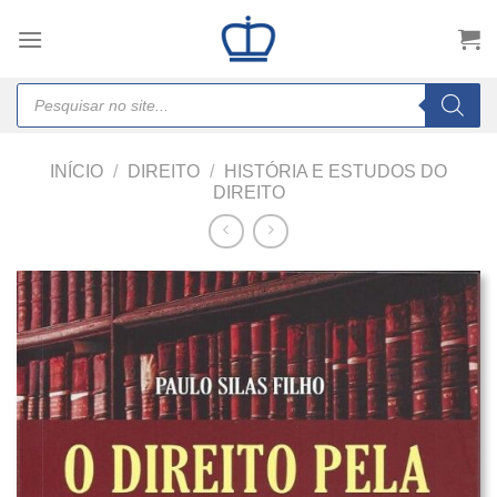
Skip
to
content
Products
search
INÍCIO
/
DIREITO
/
HISTÓRIA E ESTUDOS DO
DIREITO