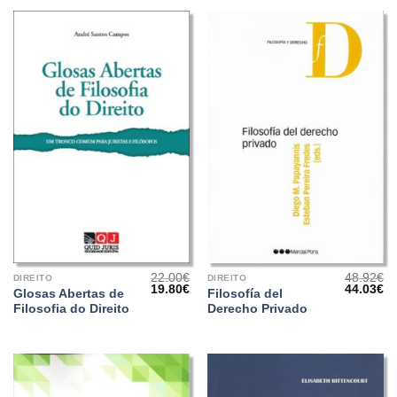
22.00
€
48.92
€
DIREITO
DIREITO
O
O
O
O
19.80
€
44.03
€
Glosas Abertas de
Filosofía del
preço
preço
preço
pr
Filosofia do Direito
Derecho Privado
original
atual
original
at
era:
é:
era:
é:
22.00€.
19.80€.
48.92€.
44