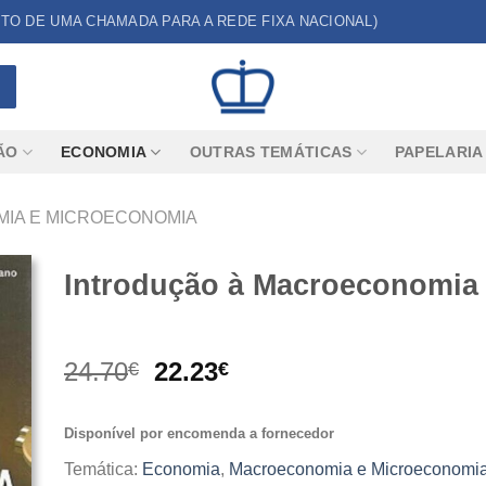
CUSTO DE UMA CHAMADA PARA A REDE FIXA NACIONAL)
ÃO
ECONOMIA
OUTRAS TEMÁTICAS
PAPELARIA
IA E MICROECONOMIA
Introdução à Macroeconomia
O
O
24.70
22.23
€
€
preço
preço
original
atual
Disponível por encomenda a fornecedor
era:
é:
24.70€.
22.23€.
Temática:
Economia
,
Macroeconomia e Microeconomi