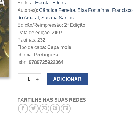
Editora:
Escolar Editora
Autor(es):
Cândida Ferreira
,
Elsa Fontaínha
,
Francisco
do Amaral
,
Susana Santos
Edição/Reimpressão:
2ª Edição
Data de edição:
2007
Páginas:
232
Tipo de capa:
Capa mole
Idioma:
Português
Isbn:
9789725922064
Quantidade de Introdução à Macroeconomia
ADICIONAR
PARTILHE NAS SUAS REDES