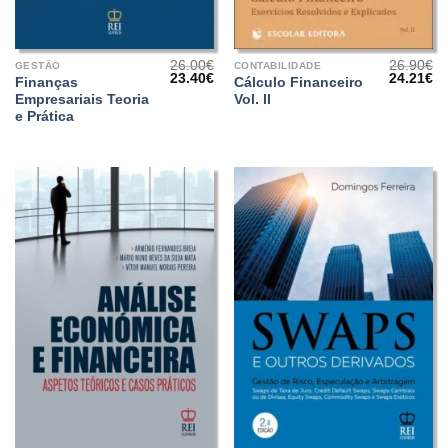
26.00
€
26.90
€
GESTÃO
CONTABILIDADE
O
O
O
O
23.40
€
24.21
€
Finanças
Cálculo Financeiro
preço
preço
preço
pr
Empresariais Teoria
Vol. II
original
atual
original
at
era:
é:
era:
é:
e Prática
26.00€.
23.40€.
26.90€.
24