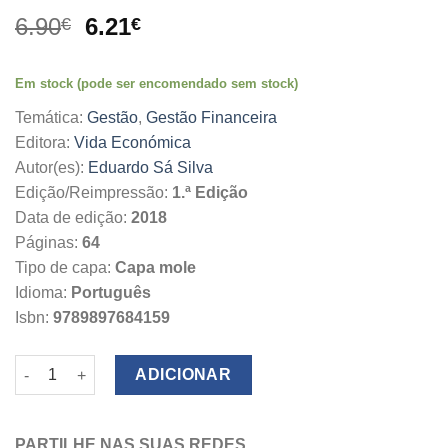
O
O
6.90
6.21
€
€
preço
preço
original
atual
Em stock (pode ser encomendado sem stock)
era:
é:
6.90€.
6.21€.
Temática:
Gestão
,
Gestão Financeira
Editora:
Vida Económica
Autor(es):
Eduardo Sá Silva
Edição/Reimpressão:
1.ª Edição
Data de edição:
2018
Páginas:
64
Tipo de capa:
Capa mole
Idioma:
Português
Isbn:
9789897684159
Quantidade de Derivados e Produtos Complexos
ADICIONAR
PARTILHE NAS SUAS REDES