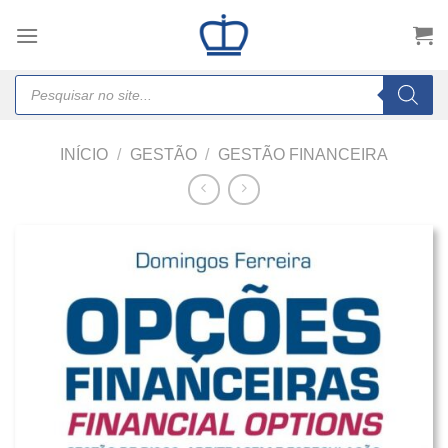
Skip
to
content
Products
search
INÍCIO
/
GESTÃO
/
GESTÃO FINANCEIRA