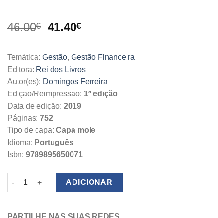
O
O
46.00
41.40
€
€
preço
preço
original
atual
Temática:
Gestão
,
Gestão Financeira
era:
é:
Editora:
Rei dos Livros
46.00€.
41.40€.
Autor(es):
Domingos Ferreira
Edição/Reimpressão:
1ª edição
Data de edição:
2019
Páginas:
752
Tipo de capa:
Capa mole
Idioma:
Português
Isbn:
9789895650071
Quantidade de Opções Financeiras - Financial Options Vol 1
ADICIONAR
PARTILHE NAS SUAS REDES