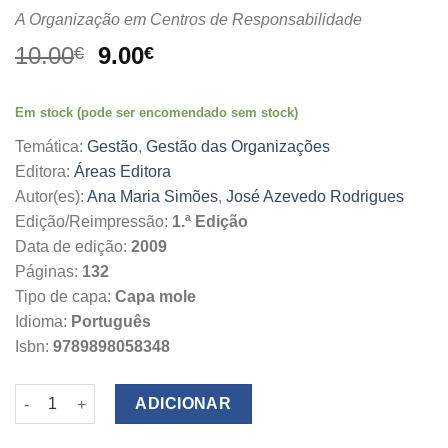
A Organização em Centros de Responsabilidade
O
O
10.00
9.00
€
€
preço
preço
original
atual
Em stock (pode ser encomendado sem stock)
era:
é:
10.00€.
9.00€.
Temática:
Gestão
,
Gestão das Organizações
Editora:
Áreas Editora
Autor(es):
Ana Maria Simões
,
José Azevedo Rodrigues
Edição/Reimpressão:
1.ª Edição
Data de edição:
2009
Páginas:
132
Tipo de capa:
Capa mole
Idioma:
Português
Isbn:
9789898058348
Quantidade de Descentralizar e Responsabilizar por Resultado
ADICIONAR