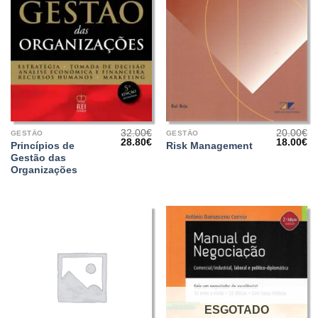
32.00
€
20.00
€
GESTÃO
GESTÃO
O
O
O
O
28.80
€
18.00
€
Princípios de
Risk Management
preço
preço
preço
pr
Gestão das
original
atual
original
at
era:
é:
era:
é:
Organizações
32.00€.
28.80€.
20.00€.
18
ESGOTADO