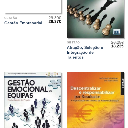
29.30
€
GESTÃO
O
O
26.37
€
Gestão Empresarial
preço
preço
original
atual
era:
é:
29.30€.
26.37€.
20.25
€
GESTÃO
O
O
18.23
€
Atração, Seleção e
preço
pr
Integração de
original
at
era:
é:
Talentos
20.25€.
18