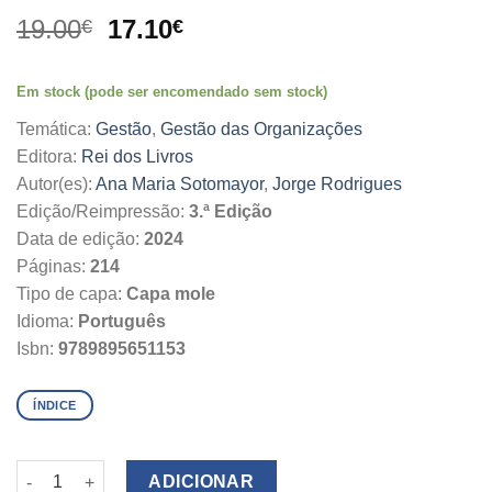
O
O
19.00
17.10
€
€
preço
preço
original
atual
Em stock (pode ser encomendado sem stock)
era:
é:
19.00€.
17.10€.
Temática:
Gestão
,
Gestão das Organizações
Editora:
Rei dos Livros
Autor(es):
Ana Maria Sotomayor
,
Jorge Rodrigues
Edição/Reimpressão:
3.ª Edição
Data de edição:
2024
Páginas:
214
Tipo de capa:
Capa mole
Idioma:
Português
Isbn:
9789895651153
ÍNDICE
Quantidade de Exercícios de Gestão das Organizações
ADICIONAR