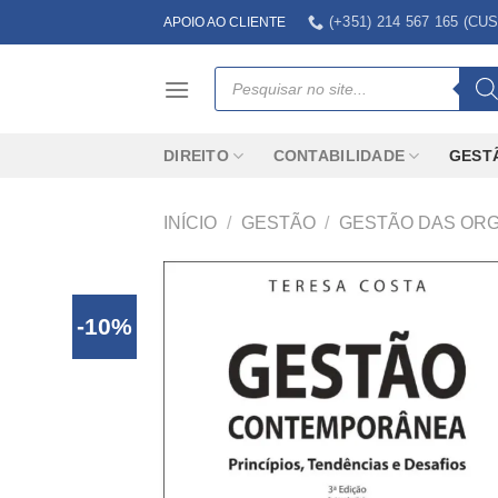
Skip
(+351) 214 567 165 (
APOIO AO CLIENTE
to
content
Products
search
DIREITO
CONTABILIDADE
GEST
INÍCIO
/
GESTÃO
/
GESTÃO DAS OR
-10%