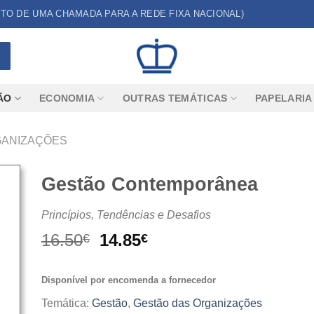
CUSTO DE UMA CHAMADA PARA A REDE FIXA NACIONAL)
ÃO
ECONOMIA
OUTRAS TEMÁTICAS
PAPELARIA
GANIZAÇÕES
Gestão Contemporânea
Princípios, Tendências e Desafios
O
O
16.50
14.85
€
€
preço
preço
original
atual
Disponível por encomenda a fornecedor
era:
é:
16.50€.
14.85€.
Temática:
Gestão
,
Gestão das Organizações