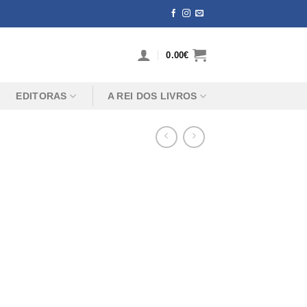
0.00
€
EDITORAS
A REI DOS LIVROS