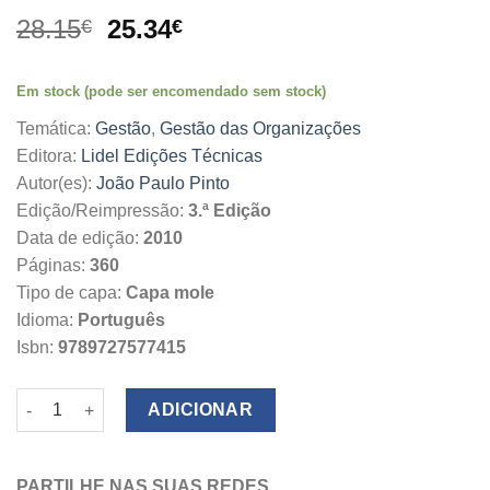
O
O
28.15
25.34
€
€
preço
preço
original
atual
Em stock (pode ser encomendado sem stock)
era:
é:
28.15€.
25.34€.
Temática:
Gestão
,
Gestão das Organizações
Editora:
Lidel Edições Técnicas
Autor(es):
João Paulo Pinto
Edição/Reimpressão:
3.ª Edição
Data de edição:
2010
Páginas:
360
Tipo de capa:
Capa mole
Idioma:
Português
Isbn:
9789727577415
Quantidade de Gestão de Operações
ADICIONAR
PARTILHE NAS SUAS REDES