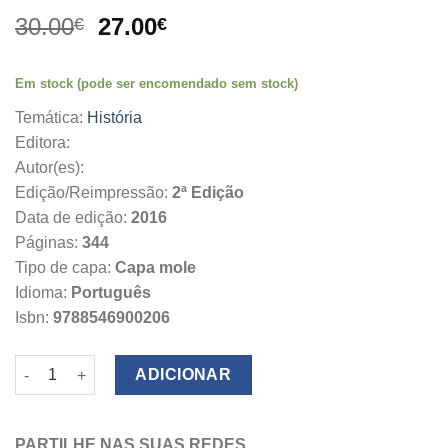
O
O
30.00
27.00
€
€
preço
preço
original
atual
Em stock (pode ser encomendado sem stock)
era:
é:
30.00€.
27.00€.
Temática:
História
Editora:
Autor(es):
Edição/Reimpressão:
2ª Edição
Data de edição:
2016
Páginas:
344
Tipo de capa:
Capa mole
Idioma:
Português
Isbn:
9788546900206
Quantidade de O Antigo Regime e a Revolução
ADICIONAR
PARTILHE NAS SUAS REDES