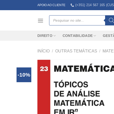
Skip
(+351) 214 567 165 (
APOIO AO CLIENTE
to
content
Products
search
DIREITO
CONTABILIDADE
GEST
INÍCIO
/
OUTRAS TEMÁTICAS
/
MATE
-10%