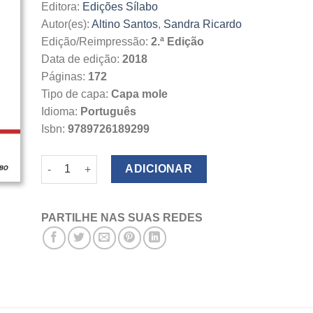
Editora:
Edições Sílabo
Autor(es):
Altino Santos
,
Sandra Ricardo
Edição/Reimpressão:
2.ª Edição
Data de edição:
2018
Páginas:
172
Tipo de capa:
Capa mole
Idioma:
Português
Isbn:
9789726189299
Quantidade de Tópicos de Análise Matemática em Rn
ADICIONAR
PARTILHE NAS SUAS REDES