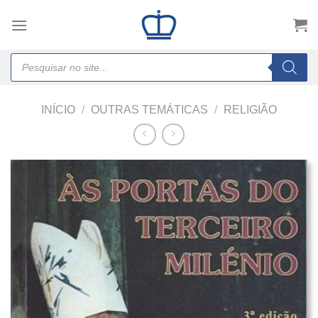
Skip
to
content
Products
search
INÍCIO
/
OUTRAS TEMÁTICAS
/
RELIGIÃO