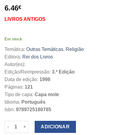
6.46
€
LIVROS ANTIGOS
Em stock
Temática:
Outras Temáticas
,
Religião
Editora:
Rei dos Livros
Autor(es):
Edição/Reimpressão:
3.ª Edição
Data de edição:
1998
Páginas:
121
Tipo de capa:
Capa mole
Idioma:
Português
Isbn:
9789725180785
Quantidade de Às Portas do Terceiro Milénio
ADICIONAR