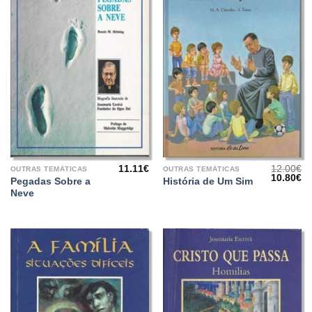
11.11
€
12.00
€
OUTRAS TEMÁTICAS
OUTRAS TEMÁTICAS
O
O
10.80
€
Pegadas Sobre a
História de Um Sim
preço
pr
Neve
original
at
era:
é:
12.00€.
10