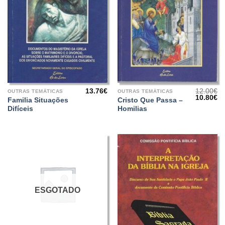
13.76
€
12.00
€
OUTRAS TEMÁTICAS
OUTRAS TEMÁTICAS
O
O
10.80
€
Familia Situações
Cristo Que Passa –
preço
pr
Difíceis
Homilias
original
at
era:
é:
12.00€.
10
ESGOTADO