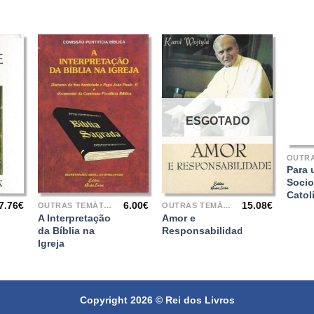
ESGOTADO
+
Para
+
+
Socio
Catol
7.76
€
6.00
€
15.08
€
OUTRAS TEMÁTICAS
OUTRAS TEMÁTICAS
A Interpretação
Amor e
da Bíblia na
Responsabilidade
Igreja
Copyright 2026 ©
Rei dos Livros