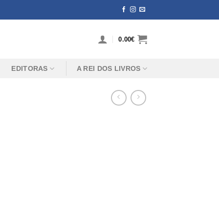
0.00
€
EDITORAS
A REI DOS LIVROS