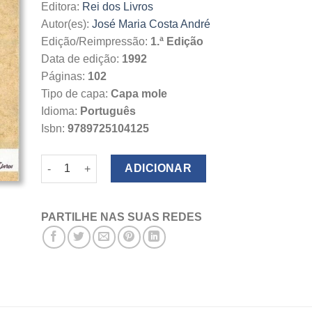
Editora:
Rei dos Livros
Autor(es):
José Maria Costa André
Edição/Reimpressão:
1.ª Edição
Data de edição:
1992
Páginas:
102
Tipo de capa:
Capa mole
Idioma:
Português
Isbn:
9789725104125
Quantidade de Galileu
ADICIONAR
PARTILHE NAS SUAS REDES