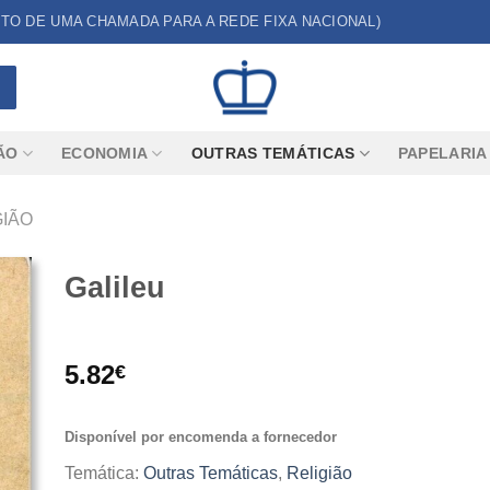
CUSTO DE UMA CHAMADA PARA A REDE FIXA NACIONAL)
ÃO
ECONOMIA
OUTRAS TEMÁTICAS
PAPELARIA
GIÃO
Galileu
5.82
€
Disponível por encomenda a fornecedor
Temática:
Outras Temáticas
,
Religião