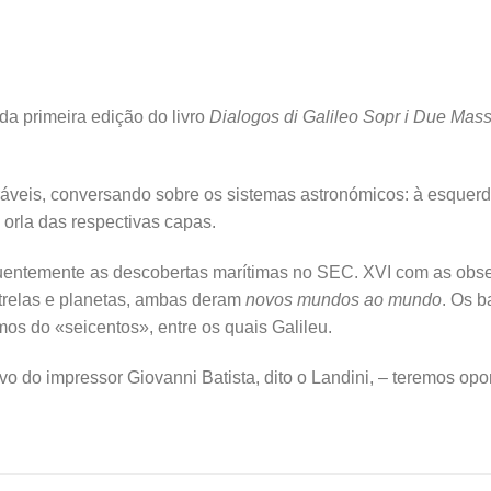
a primeira edição do livro
Dialogos di Galileo Sopr i Due Mass
veis, conversando sobre os sistemas astronómicos: à esquerda
 orla das respectivas capas.
uentemente as descobertas marítimas no SEC. XVI com as obs
trelas e planetas, ambas deram
novos mundos ao mundo
. Os b
mos do «seicentos», entre os quais Galileu.
o do impressor Giovanni Batista, dito o Landini, – teremos oport