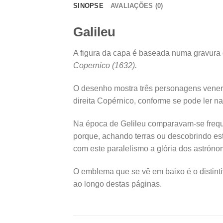
SINOPSE
AVALIAÇÕES (0)
Galileu
A figura da capa é baseada numa gravura d
Copernico (1632).
O desenho mostra três personagens venerá
direita Copérnico, conforme se pode ler na
Na época de Gelileu comparavam-se freq
porque, achando terras ou descobrindo es
com este paralelismo a glória dos astróno
O emblema que se vê em baixo é o distintiv
ao longo destas páginas.