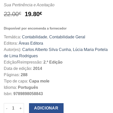
Sua Pertinência e Aceitação
O
O
22.00
19.80
€
€
preço
preço
original
atual
Disponível por encomenda a fornecedor
era:
é:
22.00€.
19.80€.
Temática:
Contabilidade
,
Contabilidade Geral
Editora:
Áreas Editora
Autor(es):
Carlos Alberto Silva Cunha
,
Lúcia Maria Portela
de Lima Rodrigues
Edição/Reimpressão:
2.ª Edição
Data de edição:
2014
Páginas:
288
Tipo de capa:
Capa mole
Idioma:
Português
Isbn:
9789898058843
Quantidade de A Problemática do Reconhecimento e Contabiliz
ADICIONAR