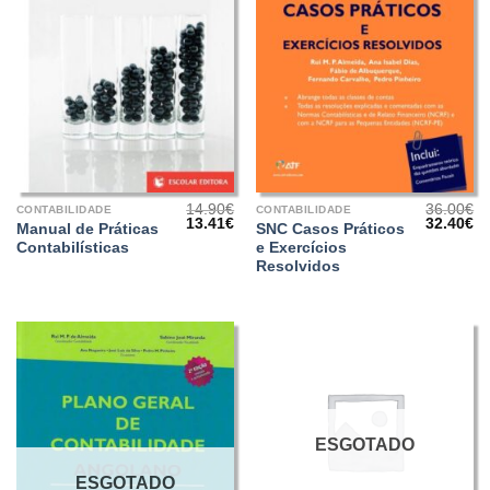
14.90
€
36.00
€
CONTABILIDADE
CONTABILIDADE
O
O
O
O
13.41
€
32.40
€
Manual de Práticas
SNC Casos Práticos
preço
preço
preço
pr
Contabilísticas
e Exercícios
original
atual
original
at
era:
é:
era:
é:
Resolvidos
14.90€.
13.41€.
36.00€.
32
ESGOTADO
ESGOTADO