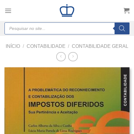
Skip
to
content
Products
search
INÍCIO
/
CONTABILIDADE
/
CONTABILIDADE GERAL