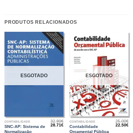
PRODUTOS RELACIONADOS
ESGOTADO
ESGOTADO
32.90
€
25.00
€
CONTABILIDADE
CONTABILIDADE
O
O
O
O
28.71
€
22.50
€
SNC-AP: Sistema de
Contabilidade
preço
preço
preço
pr
Normalização
Orçamental Pública
original
atual
original
at