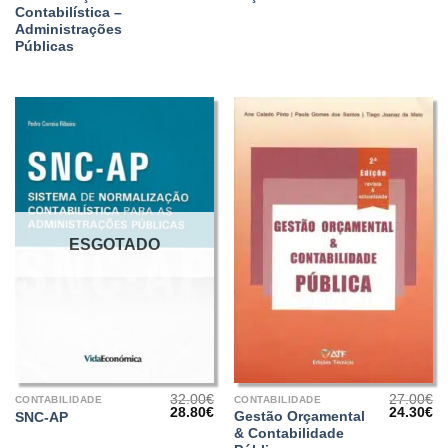
era:
é:
era:
é:
Contabilística –
32.90€.
28.71€.
25.00€.
22
Administrações
Públicas
ESGOTADO
32.00
€
27.00
€
CONTABILIDADE
CONTABILIDADE
O
O
O
O
28.80
€
24.30
€
Gestão Orçamental
SNC-AP
preço
preço
preço
pr
& Contabilidade
original
atual
original
at