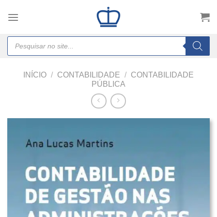
Skip
to
content
Products
search
INÍCIO
/
CONTABILIDADE
/
CONTABILIDADE
PÚBLICA