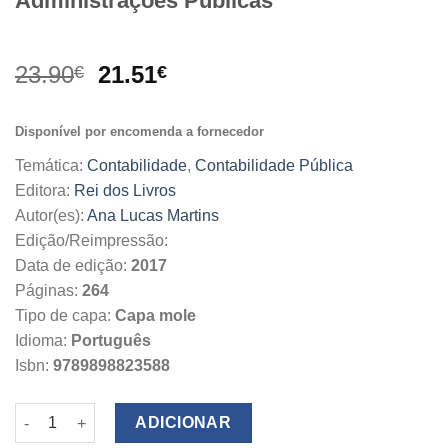
Administrações Públicas
O
O
23.90
21.51
€
€
preço
preço
original
atual
Disponível por encomenda a fornecedor
era:
é:
23.90€.
21.51€.
Temática:
Contabilidade
,
Contabilidade Pública
Editora:
Rei dos Livros
Autor(es):
Ana Lucas Martins
Edição/Reimpressão:
Data de edição:
2017
Páginas:
264
Tipo de capa:
Capa mole
Idioma:
Português
Isbn:
9789898823588
Quantidade de Contabilidade de Gestão nas Administrações Pú
ADICIONAR