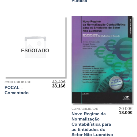
era:
é:
era:
é:
Pública
32.00€.
28.80€.
27.00€.
24
ESGOTADO
42.40
€
CONTABILIDADE
O
O
38.16
€
POCAL –
preço
preço
Comentado
original
atual
era:
é:
42.40€.
38.16€.
20.00
€
CONTABILIDADE
O
O
18.00
€
Novo Regime da
preço
pr
Normalização
original
at
era:
é:
Contabilística para
20.00€.
18
as Entidades do
Setor Não Lucrativo