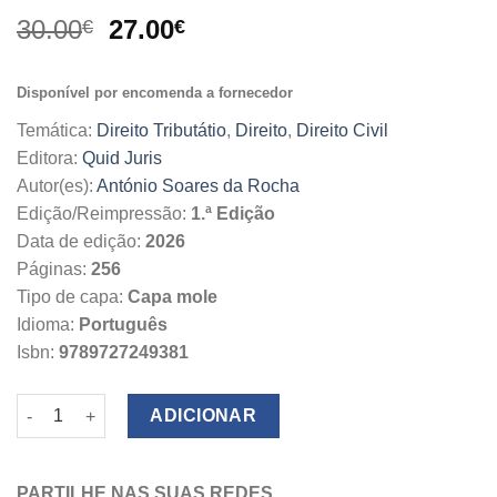
O
O
30.00
27.00
€
€
preço
preço
original
atual
Disponível por encomenda a fornecedor
era:
é:
30.00€.
27.00€.
Temática:
Direito Tributátio
,
Direito
,
Direito Civil
Editora:
Quid Juris
Autor(es):
António Soares da Rocha
Edição/Reimpressão:
1.ª Edição
Data de edição:
2026
Páginas:
256
Tipo de capa:
Capa mole
Idioma:
Português
Isbn:
9789727249381
Quantidade de Execuções Cíveis e Fiscais
ADICIONAR
PARTILHE NAS SUAS REDES