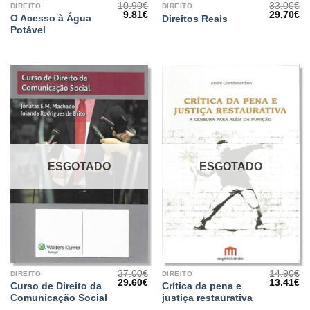
10.90
€
33.00
€
DIREITO
DIREITO
O
O
O
O
9.81
€
29.70
€
O Acesso à Água
Direitos Reais
preço
preço
preço
pr
Potável
original
atual
original
at
era:
é:
era:
é:
10.90€.
9.81€.
33.00€.
29
ESGOTADO
ESGOTADO
37.00
€
14.90
€
DIREITO
DIREITO
O
O
O
O
29.60
€
13.41
€
Curso de Direito da
Crítica da pena e
preço
preço
preço
pr
Comunicação Social
justiça restaurativa
original
atual
original
at
era:
é:
era:
é: