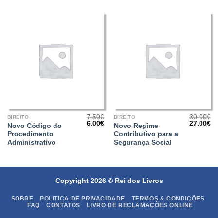
7.50
€
30.00
€
DIREITO
DIREITO
O
O
O
O
6.00
€
27.00
€
Novo Código do
Novo Regime
preço
preço
preço
pr
Procedimento
Contributivo para a
original
atual
original
at
era:
é:
era:
é:
Administrativo
Segurança Social
7.50€.
6.00€.
30.00€.
27
Copyright 2026 ©
Rei dos Livros
SOBRE
POLITICA DE PRIVACIDADE
TERMOS & CONDIÇÕES
FAQ
CONTATOS
LIVRO DE RECLAMAÇÕES ONLINE