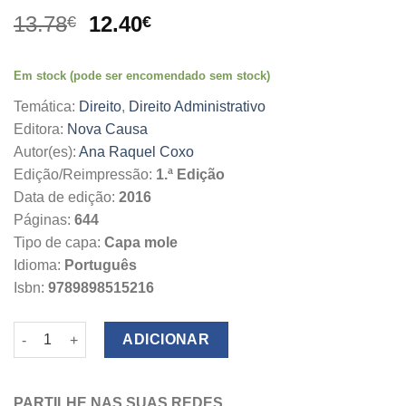
O
O
13.78
12.40
€
€
preço
preço
original
atual
Em stock (pode ser encomendado sem stock)
era:
é:
13.78€.
12.40€.
Temática:
Direito
,
Direito Administrativo
Editora:
Nova Causa
Autor(es):
Ana Raquel Coxo
Edição/Reimpressão:
1.ª Edição
Data de edição:
2016
Páginas:
644
Tipo de capa:
Capa mole
Idioma:
Português
Isbn:
9789898515216
Quantidade de Direito Administrativo Privado
ADICIONAR
PARTILHE NAS SUAS REDES