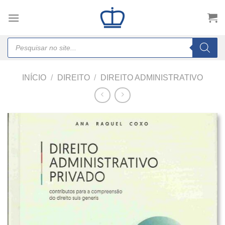
Skip
to
content
Products
search
INÍCIO
/
DIREITO
/
DIREITO ADMINISTRATIVO