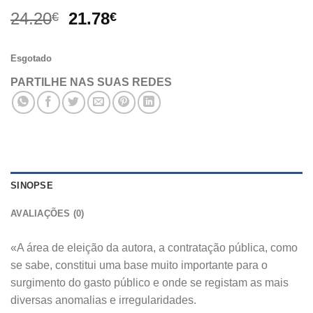
O
O
24.20
21.78
€
€
preço
preço
original
atual
Esgotado
era:
é:
24.20€.
21.78€.
PARTILHE NAS SUAS REDES
SINOPSE
AVALIAÇÕES (0)
«A área de eleição da autora, a contratação pública, como
se sabe, constitui uma base muito importante para o
surgimento do gasto público e onde se registam as mais
diversas anomalias e irregularidades.