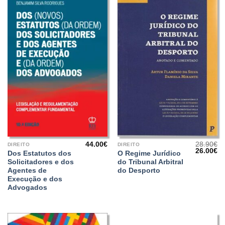
44.00
€
28.90
€
DIREITO
DIREITO
O
O
26.00
€
Dos Estatutos dos
O Regime Jurídico
preço
pr
Solicitadores e dos
do Tribunal Arbitral
original
at
era:
é:
Agentes de
do Desporto
28.90€.
26
Execução e dos
Advogados