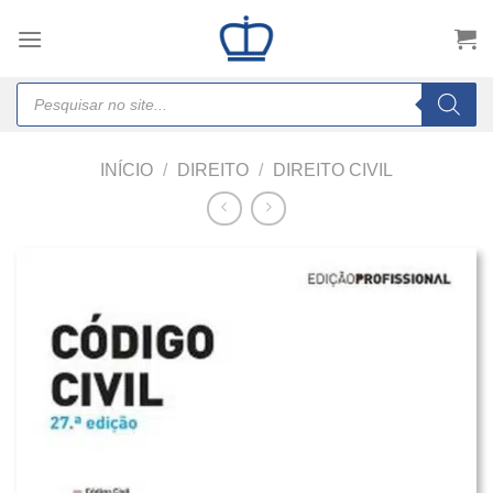
Skip
to
content
Products
search
INÍCIO
/
DIREITO
/
DIREITO CIVIL