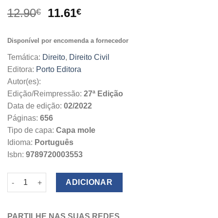
O
O
12.90
11.61
€
€
preço
preço
original
atual
Disponível por encomenda a fornecedor
era:
é:
12.90€.
11.61€.
Temática:
Direito
,
Direito Civil
Editora:
Porto Editora
Autor(es):
Edição/Reimpressão:
27ª Edição
Data de edição:
02/2022
Páginas:
656
Tipo de capa:
Capa mole
Idioma:
Português
Isbn:
9789720003553
Quantidade de Código Civil
ADICIONAR
PARTILHE NAS SUAS REDES