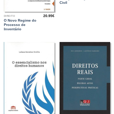
preço
pr
Civil
original
at
era:
é:
45.00€.
31
20.95
€
DIREITO
O Novo Regime do
Processo de
Inventário