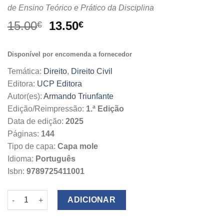
de Ensino Teórico e Prático da Disciplina
O
O
15.00
13.50
€
€
preço
preço
original
atual
Disponível por encomenda a fornecedor
era:
é:
15.00€.
13.50€.
Temática:
Direito
,
Direito Civil
Editora:
UCP Editora
Autor(es):
Armando Triunfante
Edição/Reimpressão:
1.ª Edição
Data de edição:
2025
Páginas:
144
Tipo de capa:
Capa mole
Idioma:
Português
Isbn:
9789725411001
Quantidade de Direitos Reais
ADICIONAR