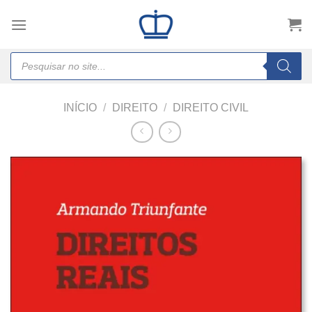
Skip
to
content
Products
search
INÍCIO
/
DIREITO
/
DIREITO CIVIL