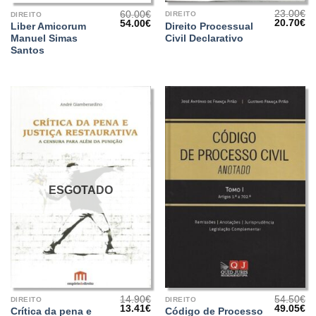
23.00
€
60.00
€
DIREITO
DIREITO
O
O
O
O
20.70
€
54.00
€
Direito Processual
Liber Amicorum
preço
pr
preço
preço
Civil Declarativo
Manuel Simas
original
at
original
atual
era:
é:
era:
é:
Santos
23.00€.
20
60.00€.
54.00€.
ESGOTADO
14.90
€
54.50
€
DIREITO
DIREITO
O
O
O
O
13.41
€
49.05
€
Crítica da pena e
Código de Processo