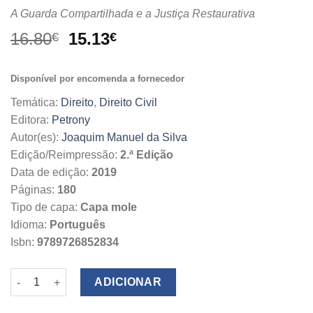
A Guarda Compartilhada e a Justiça Restaurativa
O
O
16.80
15.13
€
€
preço
preço
original
atual
Disponível por encomenda a fornecedor
era:
é:
16.80€.
15.13€.
Temática:
Direito
,
Direito Civil
Editora:
Petrony
Autor(es):
Joaquim Manuel da Silva
Edição/Reimpressão:
2.ª Edição
Data de edição:
2019
Páginas:
180
Tipo de capa:
Capa mole
Idioma:
Português
Isbn:
9789726852834
Quantidade de A Família das Crianças na Separação dos Pais
ADICIONAR