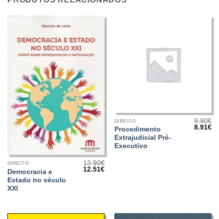
9.90
€
DIREITO
O
O
8.91
€
Procedimento
preço
pr
Extrajudicial Pré-
origina
at
era:
é:
Executivo
9.90€.
8.
13.90
€
DIREITO
O
O
12.51
€
Democracia e
preço
preço
Estado no século
original
atual
era:
é:
XXI
13.90€.
12.51€.